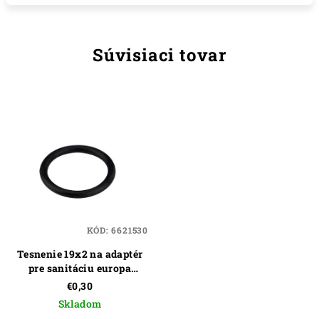
Súvisiaci tovar
KÓD:
6621530
Tesnenie 19x2 na adaptér
pre sanitáciu europa
(otočné kohúty)
€0,30
Skladom