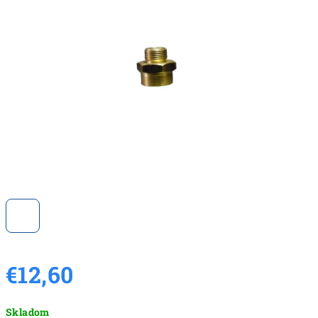
z
5
hviezdičiek.
€12,60
Jednotková
Skladom
cena: