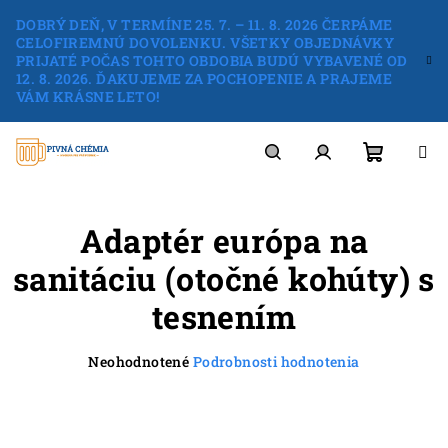
Prejsť
DOBRÝ DEŇ, V TERMÍNE 25. 7. – 11. 8. 2026 ČERPÁME
na
CELOFIREMNÚ DOVOLENKU. VŠETKY OBJEDNÁVKY
obsah
PRIJATÉ POČAS TOHTO OBDOBIA BUDÚ VYBAVENÉ OD
12. 8. 2026. ĎAKUJEME ZA POCHOPENIE A PRAJEME
VÁM KRÁSNE LETO!
Nákup
Hľadať
Prihlásenie
Adaptér európa na
košík
sanitáciu (otočné kohúty) s
tesnením
Priemerné
Neohodnotené
Podrobnosti hodnotenia
hodnotenie
produktu
je
0,0