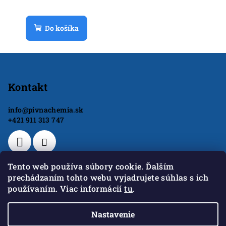
Do košíka
Z
á
p
Kontakt
ä
info
@
pivnachemia.sk
t
+421 911 313 747
i
e
Tento web používa súbory cookie. Ďalším
prechádzaním tohto webu vyjadrujete súhlas s ich
používaním. Viac informácií
tu
.
GoodWill s.r.o.
Nastavenie