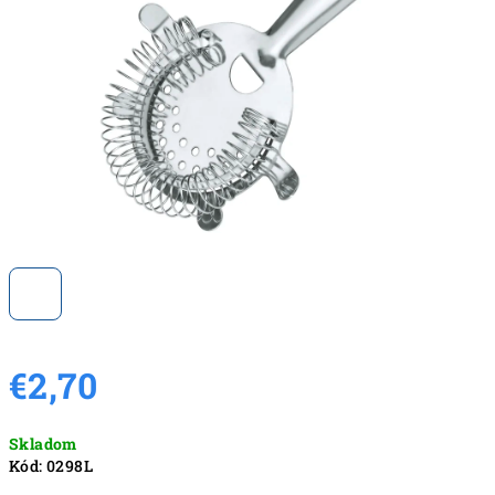
hviezdičiek.
€2,70
Jednotková
Skladom
cena:
Kód:
0298L