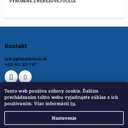
VYROBENÉ Z NEREZOVEJ OCELE
Z
á
p
Kontakt
ä
info
@
pivnachemia.sk
t
+421 911 313 747
i
e
Tento web používa súbory cookie. Ďalším
prechádzaním tohto webu vyjadrujete súhlas s ich
používaním. Viac informácií
tu
.
GoodWill s.r.o.
Nastavenie