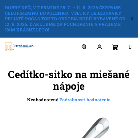
Prejsť
DOBRÝ DEŇ, V TERMÍNE 25. 7. – 11. 8. 2026 ČERPÁME
na
CELOFIREMNÚ DOVOLENKU. VŠETKY OBJEDNÁVKY
obsah
PRIJATÉ POČAS TOHTO OBDOBIA BUDÚ VYBAVENÉ OD
12. 8. 2026. ĎAKUJEME ZA POCHOPENIE A PRAJEME
VÁM KRÁSNE LETO!
Nákup
Hľadať
Prihlásenie
Cedítko-sitko na miešané
košík
nápoje
Priemerné
Neohodnotené
Podrobnosti hodnotenia
hodnotenie
produktu
je
0,0
z
5