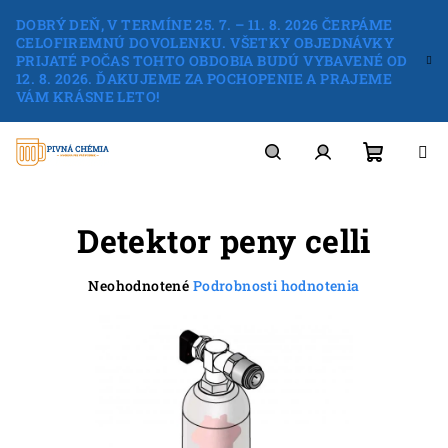
Prejsť
DOBRÝ DEŇ, V TERMÍNE 25. 7. – 11. 8. 2026 ČERPÁME
na
CELOFIREMNÚ DOVOLENKU. VŠETKY OBJEDNÁVKY
obsah
PRIJATÉ POČAS TOHTO OBDOBIA BUDÚ VYBAVENÉ OD
12. 8. 2026. ĎAKUJEME ZA POCHOPENIE A PRAJEME
VÁM KRÁSNE LETO!
Nákup
Hľadať
Prihlásenie
Detektor peny celli
košík
Priemerné
Neohodnotené
Podrobnosti hodnotenia
hodnotenie
produktu
je
0,0
z
5
hviezdičiek.