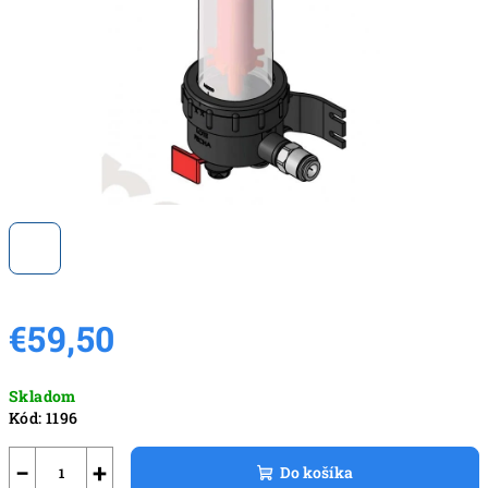
€59,50
Jednotková
Skladom
cena:
Kód:
1196
−
+
Do košíka