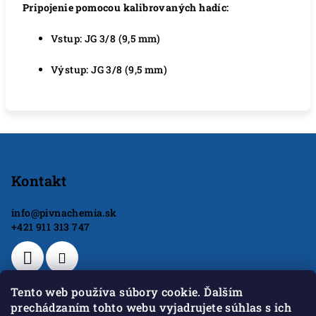
Pripojenie pomocou kalibrovaných hadíc:
Vstup: JG 3/8 (9,5 mm)
Výstup: JG 3/8 (9,5 mm)
Z
á
p
Kontakt
ä
info
@
pivnachemia.sk
t
+421 911 313 747
i
e
Tento web používa súbory cookie. Ďalším
prechádzaním tohto webu vyjadrujete súhlas s ich