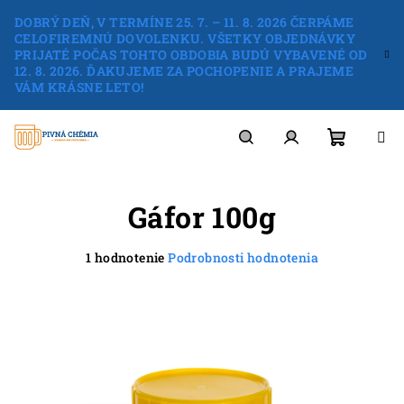
Prejsť
DOBRÝ DEŇ, V TERMÍNE 25. 7. – 11. 8. 2026 ČERPÁME
na
CELOFIREMNÚ DOVOLENKU. VŠETKY OBJEDNÁVKY
obsah
PRIJATÉ POČAS TOHTO OBDOBIA BUDÚ VYBAVENÉ OD
12. 8. 2026. ĎAKUJEME ZA POCHOPENIE A PRAJEME
VÁM KRÁSNE LETO!
Nákup
Hľadať
Prihlásenie
Gáfor 100g
košík
Priemerné
1 hodnotenie
Podrobnosti hodnotenia
hodnotenie
produktu
je
4,0
z
5
hviezdičiek.