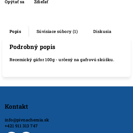
Opýtať sa
Zdieľať
Popis
Súvisiace súbory (1)
Diskusia
Podrobný popis
Recemický gáfor 100g - určený na gafrovú skúšku.
Z
á
p
Kontakt
ä
info
@
pivnachemia.sk
t
+421 911 313 747
i