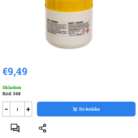
€9,49
Jednotková
Skladom
cena:
Kód:
348
−
+
Do košíka