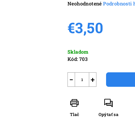
Priemerné
Neohodnotené
Podrobnosti 
hodnotenie
produktu
€3,50
je
0,0
z
Jednotková
5
cena:
Skladom
hviezdičiek.
Kód:
703
−
+
Tlač
Opýtať sa