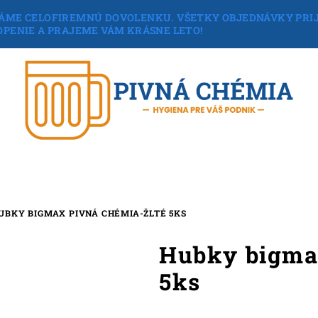
6 ČERPÁME CELOFIREMNÚ DOVOLENKU. VŠETKY OBJEDNÁVKY PR
HOPENIE A PRAJEME VÁM KRÁSNE LETO!
UBKY BIGMAX PIVNÁ CHÉMIA-ŽLTÉ 5KS
Hubky bigmax
5ks