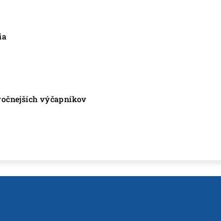
ia
ročnejších výčapníkov