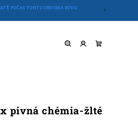
IJATÉ POČAS TOHTO OBDOBIA BUDÚ
Hľadať
Prihlásenie
Nákupný
košík
 pivná chémia-žlté