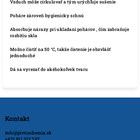
Vzduch môže cirkulovať a tým urýchľuje sušenie
Poháre zároveň hygienicky schnú
Absorbuje nárazy pri ukladaní pohárov , čím zabraňuje
rozbitiu skla
Možno čistiť na 50 °C, takže čistenie je obzvlášť
jednoduché
Dá sa vyrezať do akéhokoľvek tvaru
Z
á
p
Kontakt
ä
info
@
pivnachemia.sk
t
+421 911 313 747