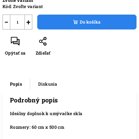
Zvoľte variant
cena:
Kód:
Zvoľte variant
−
+
Do košíka
Opýtať sa
Zdieľať
Popis
Diskusia
Podrobný popis
Ideálny doplnok k umývačke skla
Rozmery: 60 cm x 500 cm