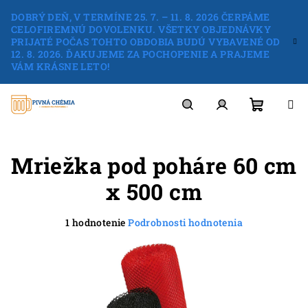
Prejsť
DOBRÝ DEŇ, V TERMÍNE 25. 7. – 11. 8. 2026 ČERPÁME
na
CELOFIREMNÚ DOVOLENKU. VŠETKY OBJEDNÁVKY
obsah
PRIJATÉ POČAS TOHTO OBDOBIA BUDÚ VYBAVENÉ OD
12. 8. 2026. ĎAKUJEME ZA POCHOPENIE A PRAJEME
VÁM KRÁSNE LETO!
Nákup
Hľadať
Prihlásenie
Mriežka pod poháre 60 cm
košík
x 500 cm
Priemerné
1 hodnotenie
Podrobnosti hodnotenia
hodnotenie
produktu
je
5,0
z
5