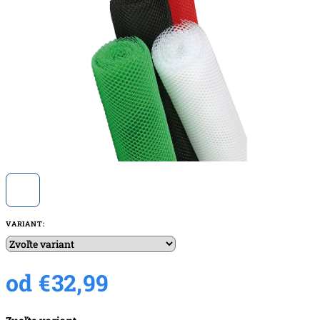
hviezdičiek.
VARIANT:
od
€32,99
Jednotková