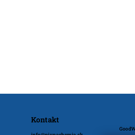
Z
á
Kontakt
p
GoodWi
ä
info
@
pivnachemia.sk