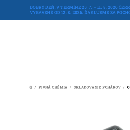
Prejsť
DOBRÝ DEŇ, V TERMÍNE 25. 7. – 11. 8. 202
na
VYBAVENÉ OD 12. 8. 2026. ĎAKUJEME ZA POC
obsah
/
PIVNÁ CHÉMIA
/
SKLADOVANIE POHÁROV
/
O
DOMOV