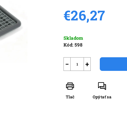
produktu
€26,27
je
0,0
z
Jednotková
5
cena:
Skladom
hviezdičiek.
Kód:
598
−
+
Tlač
Opýtať sa