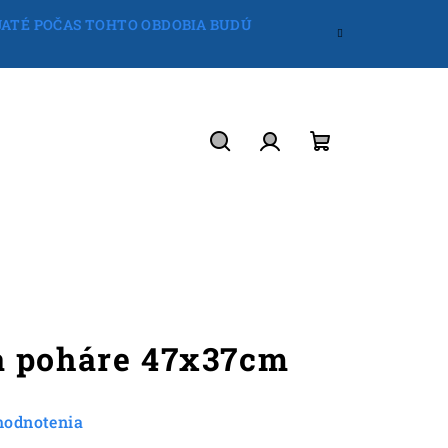
IJATÉ POČAS TOHTO OBDOBIA BUDÚ
Hľadať
Prihlásenie
Nákupný
košík
a poháre 47x37cm
hodnotenia