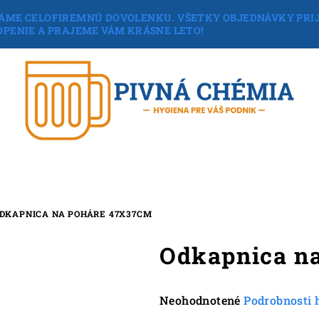
6 ČERPÁME CELOFIREMNÚ DOVOLENKU. VŠETKY OBJEDNÁVKY PR
HOPENIE A PRAJEME VÁM KRÁSNE LETO!
DKAPNICA NA POHÁRE 47X37CM
Odkapnica n
Priemerné
Neohodnotené
Podrobnosti 
hodnotenie