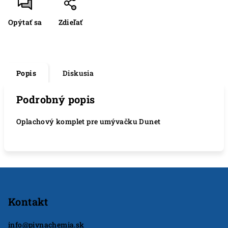
Opýtať sa
Zdieľať
Popis
Diskusia
Podrobný popis
Oplachový komplet pre umývačku Dunet
Z
á
p
Kontakt
ä
info
@
pivnachemia.sk