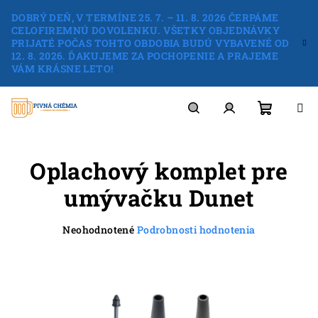
Prejsť
DOBRÝ DEŇ, V TERMÍNE 25. 7. – 11. 8. 2026 ČERPÁME
na
CELOFIREMNÚ DOVOLENKU. VŠETKY OBJEDNÁVKY
obsah
PRIJATÉ POČAS TOHTO OBDOBIA BUDÚ VYBAVENÉ OD
12. 8. 2026. ĎAKUJEME ZA POCHOPENIE A PRAJEME
VÁM KRÁSNE LETO!
Nákup
Hľadať
Prihlásenie
Oplachový komplet pre
košík
umývačku Dunet
Priemerné
Neohodnotené
Podrobnosti hodnotenia
hodnotenie
produktu
je
0,0
z
5