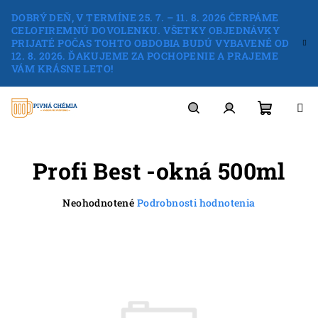
Prejsť
DOBRÝ DEŇ, V TERMÍNE 25. 7. – 11. 8. 2026 ČERPÁME
na
CELOFIREMNÚ DOVOLENKU. VŠETKY OBJEDNÁVKY
obsah
PRIJATÉ POČAS TOHTO OBDOBIA BUDÚ VYBAVENÉ OD
12. 8. 2026. ĎAKUJEME ZA POCHOPENIE A PRAJEME
VÁM KRÁSNE LETO!
Nákup
Hľadať
Prihlásenie
Profi Best -okná 500ml
košík
Priemerné
Neohodnotené
Podrobnosti hodnotenia
hodnotenie
produktu
je
0,0
z
5
hviezdičiek.