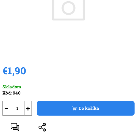
€1,90
Jednotková
Skladom
cena:
Kód:
940
−
+
Do košíka