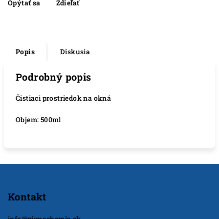
Opýtať sa
Zdieľať
Popis
Diskusia
Podrobný popis
Čistiaci prostriedok na okná
Objem: 500ml
Z
á
p
Kontakt
ä
info
@
pivnachemia.sk