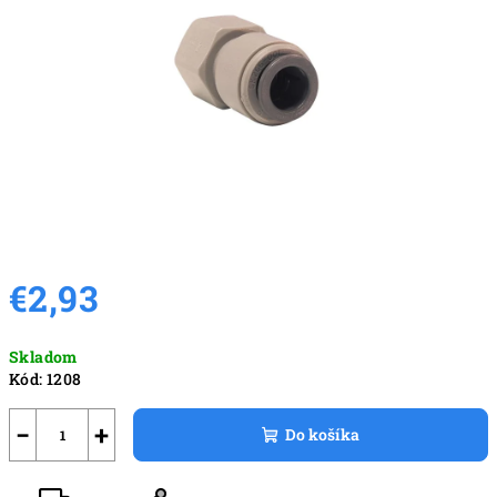
hviezdičiek.
€2,93
Jednotková
Skladom
cena:
Kód:
1208
−
+
Do košíka