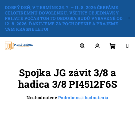
Prejsť
DOBRÝ DEŇ, V TERMÍNE 25. 7. – 11. 8. 2026 ČERPÁME
na
CELOFIREMNÚ DOVOLENKU. VŠETKY OBJEDNÁVKY
obsah
PRIJATÉ POČAS TOHTO OBDOBIA BUDÚ VYBAVENÉ OD
12. 8. 2026. ĎAKUJEME ZA POCHOPENIE A PRAJEME
VÁM KRÁSNE LETO!
Nákup
Hľadať
Prihlásenie
Spojka JG závit 3/8 a
košík
hadica 3/8 PI4512F6S
Priemerné
Neohodnotené
Podrobnosti hodnotenia
hodnotenie
produktu
je
0,0
z
5