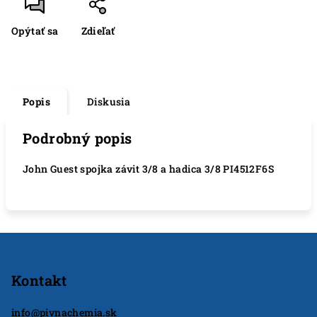
Opýtať sa
Zdieľať
Popis
Diskusia
Podrobný popis
John Guest spojka závit 3/8 a hadica 3/8 PI4512F6S
Z
á
p
Kontakt
ä
info
@
pivnachemia.sk