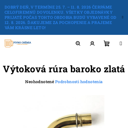
Prejsť
DOBRÝ DEŇ, V TERMÍNE 25. 7. – 11. 8. 2026 ČERPÁME
na
CELOFIREMNÚ DOVOLENKU. VŠETKY OBJEDNÁVKY
obsah
PRIJATÉ POČAS TOHTO OBDOBIA BUDÚ VYBAVENÉ OD
12. 8. 2026. ĎAKUJEME ZA POCHOPENIE A PRAJEME
VÁM KRÁSNE LETO!
Nákup
Hľadať
Prihlásenie
Výtoková rúra baroko zlatá
košík
Priemerné
Neohodnotené
Podrobnosti hodnotenia
hodnotenie
produktu
je
0,0
z
5
hviezdičiek.