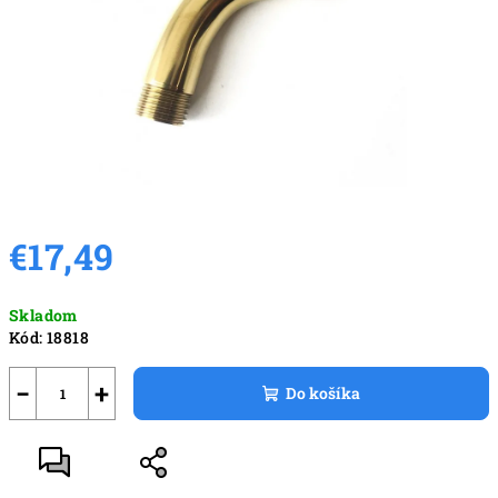
€17,49
Jednotková
Skladom
cena:
Kód:
18818
−
+
Do košíka