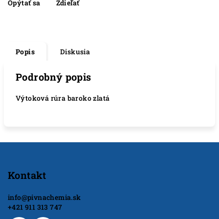
Opýtať sa
Zdieľať
Popis
Diskusia
Podrobný popis
Výtoková rúra baroko zlatá
Z
á
p
Kontakt
ä
info
@
pivnachemia.sk
t
+421 911 313 747
i