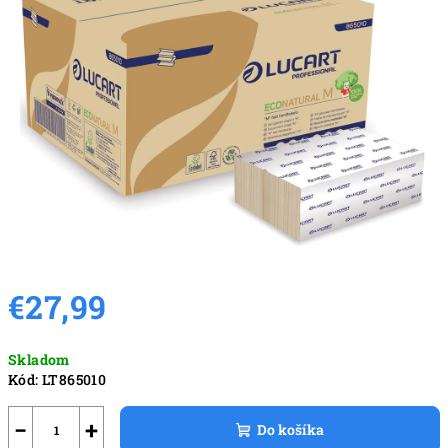
z
5
hviezdičiek.
€27,99
Jednotková
Skladom
cena:
Kód:
LT865010
−
+
Do košíka