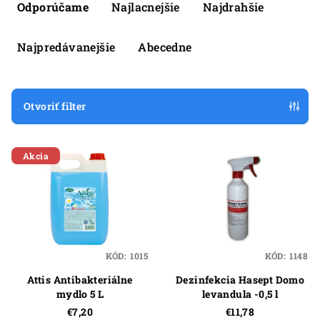
a
Odporúčame
Najlacnejšie
Najdrahšie
d
e
Najpredávanejšie
Abecedne
n
i
e
Otvoriť filter
p
V
r
Akcia
ý
o
p
d
i
u
s
k
p
t
KÓD:
1015
KÓD:
1148
r
o
Attis Antibakteriálne
Dezinfekcia Hasept Domo
o
v
mydlo 5 L
levandula -0,5 l
d
€7,20
€11,78