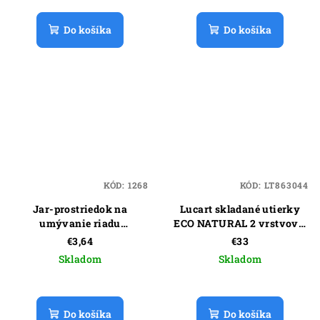
Do košíka
Do košíka
KÓD:
1268
KÓD:
LT863044
Jar-prostriedok na
Lucart skladané utierky
umývanie riadu
ECO NATURAL 2 vrstvové,
Citrón,900ml
V fold 21x21 (3800ks)
€3,64
€33
Skladom
Skladom
Do košíka
Do košíka