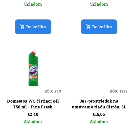
u
Skladom
Skladom
k
t
o
Do košíka
Do košíka
v
KÓD:
943
KÓD:
1271
Domestos WC čistiaci gél
Jar-prostriedok na
750 ml - Pine Fresh
umývanie riadu Citrón, 5L
€2,40
€15,06
Skladom
Skladom