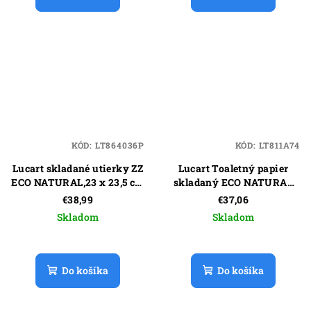
KÓD:
LT864036P
KÓD:
LT811A74
Lucart skladané utierky ZZ
Lucart Toaletný papier
ECO NATURAL,23 x 23,5 cm
skladaný ECO NATURAL
(3960 ks)
,10 x 21 cm (8400 ks)
€38,99
€37,06
Skladom
Skladom
Do košíka
Do košíka