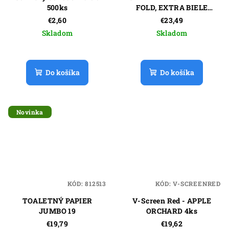
500ks
FOLD, EXTRA BIELE
24x21cm
€2,60
€23,49
Skladom
Skladom
Do košíka
Do košíka
Novinka
KÓD:
812513
KÓD:
V-SCREENRED
TOALETNÝ PAPIER
V-Screen Red - APPLE
JUMBO 19
ORCHARD 4ks
€19,79
€19,62