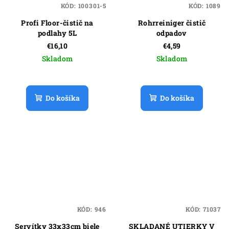
KÓD:
100301-5
KÓD:
1089
Profi Floor-čistič na
Rohrreiniger čistič
podlahy 5L
odpadov
€16,10
€4,59
Skladom
Skladom
Do košíka
Do košíka
KÓD:
946
KÓD:
71037
Servítky 33x33cm biele
SKLADANÉ UTIERKY V