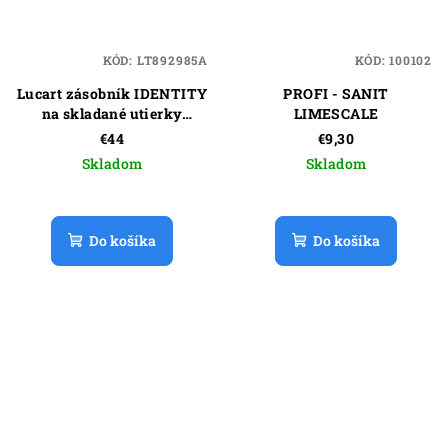
KÓD:
LT892985A
KÓD:
100102
Lucart zásobník IDENTITY
PROFI - SANIT
na skladané utierky
LIMESCALE
-čierny
€44
€9,30
Skladom
Skladom
Do košíka
Do košíka