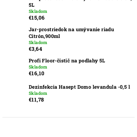
5L
Skladom
€15,06
Jar-prostriedok na umývanie riadu
Citrón,900ml
Skladom
€3,64
Profi Floor-čistič na podlahy 5L
Skladom
€16,10
Dezinfekcia Hasept Domo levandula -0,5 l
Skladom
€11,78
R