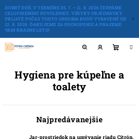
Prejsť
DOBRÝ DEŇ, V TERMÍNE 25. 7. – 11. 8. 2026 ČERPÁME
na
CELOFIREMNÚ DOVOLENKU. VŠETKY OBJEDNÁVKY
obsah
PRIJATÉ POČAS TOHTO OBDOBIA BUDÚ VYBAVENÉ OD
12. 8. 2026. ĎAKUJEME ZA POCHOPENIE A PRAJEME
VÁM KRÁSNE LETO!
Nákup
Hľadať
Prihlásenie
Hygiena pre kúpeľne a
košík
toalety
Najpredávanejšie
Jar-prostriedok na umývanie riadu Citrón,