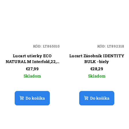
KÓD:
LT865010
KÓD:
LT892318
Lucart utierky ECO
Lucart Zásobník IDENTITY
NATURAL M Interfold,22,5
BULK -biely
x 32 cm, 1875 ks
€27,99
€28,29
Skladom
Skladom
Do košíka
Do košíka