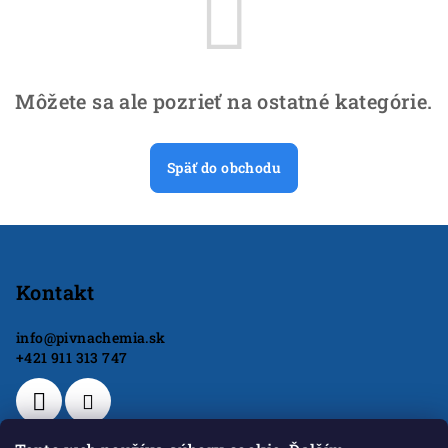
Môžete sa ale pozrieť na ostatné kategórie.
Späť do obchodu
Z
á
p
Kontakt
ä
info
@
pivnachemia.sk
t
+421 911 313 747
i
e