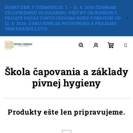
Prejsť
DOBRÝ DEŇ, V TERMÍNE 25. 7. – 11. 8. 2026 ČERPÁME
na
CELOFIREMNÚ DOVOLENKU. VŠETKY OBJEDNÁVKY
obsah
PRIJATÉ POČAS TOHTO OBDOBIA BUDÚ VYBAVENÉ OD
12. 8. 2026. ĎAKUJEME ZA POCHOPENIE A PRAJEME
VÁM KRÁSNE LETO!
Nákup
Hľadať
Prihlásenie
Škola čapovania a základy
košík
pivnej hygieny
Produkty ešte len pripravujeme.